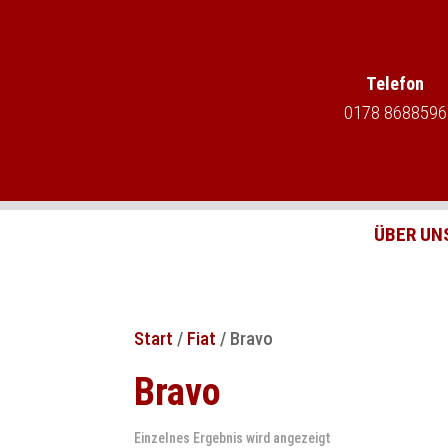
Telefon
0178 8688596
ÜBER UN
Start
/
Fiat
/ Bravo
Bravo
Einzelnes Ergebnis wird angezeigt