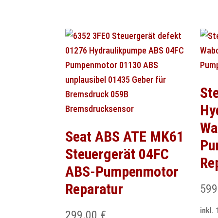
St
Hy
Wa
Seat ABS ATE MK61
Pu
Steuergerät 04FC
Re
ABS-Pumpenmotor
Reparatur
599
inkl.
299.00
€