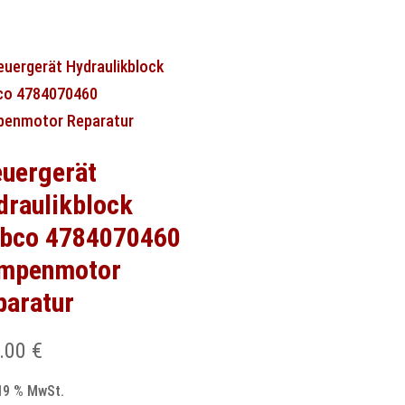
euergerät
draulikblock
bco 4784070460
mpenmotor
paratur
.00
€
 19 % MwSt.