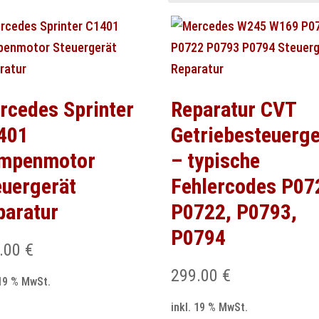
rcedes Sprinter
Reparatur CVT
401
Getriebesteuerge
mpenmotor
– typische
euergerät
Fehlercodes P07
paratur
P0722, P0793,
P0794
.00
€
299.00
€
 19 % MwSt.
inkl. 19 % MwSt.