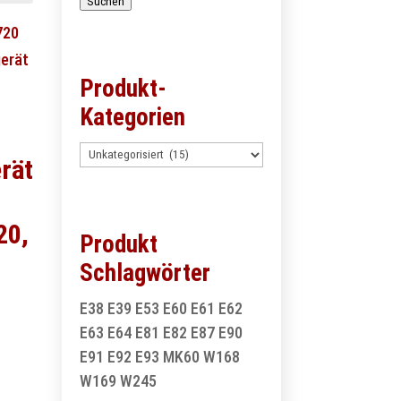
Suchen
Produkt-
Kategorien
rät
20,
Produkt
Schlagwörter
E38
E39
E53
E60
E61
E62
E63
E64
E81
E82
E87
E90
E91
E92
E93
MK60
W168
W169
W245