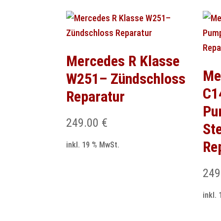
Mercedes R Klasse
Me
W251– Zündschloss
C1
Reparatur
Pu
249.00
€
St
Re
inkl. 19 % MwSt.
249
inkl.