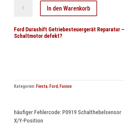
Ford
In den Warenkorb
Focus
2005-
2010
Ford Durashift Getriebesteuergerät Reparatur –
Schaltmotor defekt?
➤
Display
ohne
Funktion
◄
Tacho
Kategorien:
Fiesta
,
Ford
,
Fusion
Reparatur
Menge
häufiger Fehlercode: P0919 Schalthebelsensor
X/Y-Position