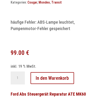
Kategorien:
Cougar
,
Mondeo
,
Transit
häufige Fehler: ABS-Lampe leuchtet,
Pumpenmotor-Fehler gespeichert
99.00
€
inkl. 19 % MwSt.
Ford
In den Warenkorb
Abs
Steuergerät
Reparatur
Ford Abs Steuergerät Reparatur ATE MK60
Bosch