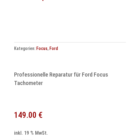
SIM
Motorsteuergerät
Reparatur
S118685001B
Menge
Kategorien:
Focus
,
Ford
Professionelle Reparatur für Ford Focus
Tachometer
149.00
€
inkl. 19 % MwSt.