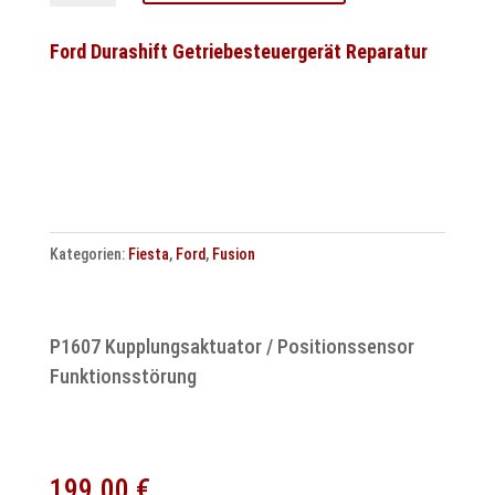
Steuergerät
Reparatur
Ford Durashift Getriebesteuergerät Reparatur
ATE
MK60
Menge
Kategorien:
Fiesta
,
Ford
,
Fusion
P1607 Kupplungsaktuator / Positionssensor
Funktionsstörung
199.00
€