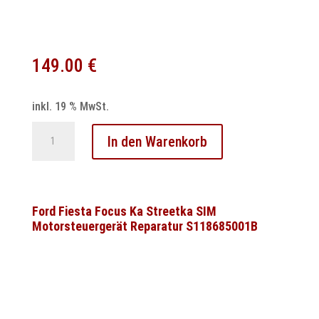
149.00
€
inkl. 19 % MwSt.
Ford
In den Warenkorb
ASR
ABS
MK20
Steuergerät
Ford Fiesta Focus Ka Streetka SIM
Motorsteuergerät Reparatur S118685001B
Reparatur
Menge