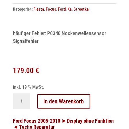
Kategorien:
Fiesta
,
Focus
,
Ford
,
Ka
,
Streetka
häufiger Fehler: P0340 Nockenwellensensor
Signalfehler
179.00
€
inkl. 19 % MwSt.
Ford
In den Warenkorb
Fiesta
Focus
Ka
Ford Focus 2005-2010 ➤ Display ohne Funktion
◄ Tacho Reparatur
Streetka