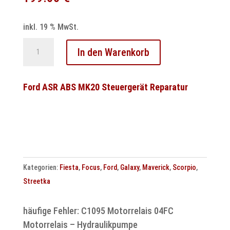
inkl. 19 % MwSt.
Ford
In den Warenkorb
Durashift
Getriebesteuergerät
Reparatur
Ford ASR ABS MK20 Steuergerät Reparatur
Menge
Kategorien:
Fiesta
,
Focus
,
Ford
,
Galaxy
,
Maverick
,
Scorpio
,
Streetka
häufige Fehler: C1095 Motorrelais 04FC
Motorrelais – Hydraulikpumpe