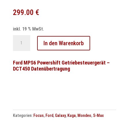
299.00
€
inkl. 19 % MwSt.
Ford
In den Warenkorb
Durashift
Getriebesteuergerät
Reparatur
Ford MPS6 Powershift Getriebesteuergerät –
DCT450 Datenübertragung
–
Schaltmotor
defekt?
Menge
Kategorien:
Focus
,
Ford
,
Galaxy
,
Kuga
,
Mondeo
,
S-Max