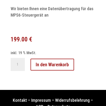
Wir bieten Ihnen eine Datenübertragung für das
MPS6-Steuergerät an
199.00
€
inkl. 19 % MwSt.
Ford
In den Warenkorb
MPS6
Powershift
Getriebesteuergerät
–
DCT450
Datenübertragung
Kontakt
–
Impressum
–
Widerrufsbelehrung
–
Menge