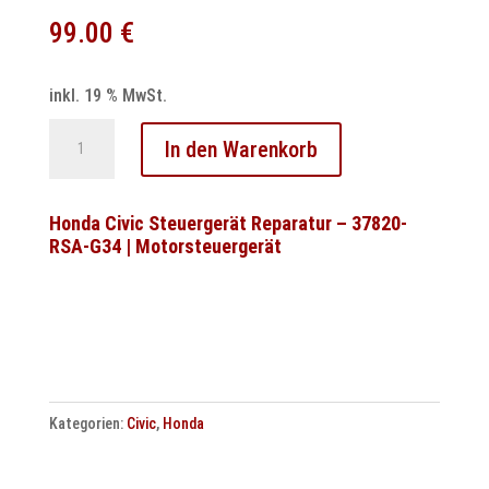
99.00
€
inkl. 19 % MwSt.
Honda
In den Warenkorb
Abs
Asr
Esp
Honda Civic Steuergerät Reparatur – 37820-
RSA-G34 | Motorsteuergerät
Bosch
Steuergerät
5.3
Reparatur
Menge
Kategorien:
Civic
,
Honda