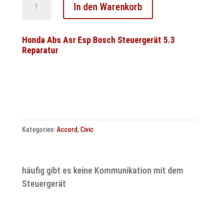
In den Warenkorb
Steuergerät
Reparatur
Bremsdrucksensor
Honda Abs Asr Esp Bosch Steuergerät 5.3
Reparatur
Fehler
ATE
MK60
Honda
Menge
Kategorien:
Accord
,
Civic
häufig gibt es keine Kommunikation mit dem
Steuergerät