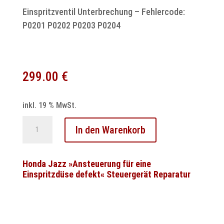
Einspritzventil Unterbrechung – Fehlercode:
P0201 P0202 P0203 P0204
299.00
€
inkl. 19 % MwSt.
Honda
In den Warenkorb
Civic
Steuergerät
Reparatur
Honda Jazz »Ansteuerung für eine
Einspritzdüse defekt« Steuergerät Reparatur
–
37820-
RSA-
G34