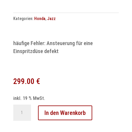
|
Motorsteuergerät
Kategorien:
Honda
,
Jazz
Menge
häufige Fehler: Ansteuerung für eine
Einspritzdüse defekt
299.00
€
inkl. 19 % MwSt.
Honda
In den Warenkorb
Jazz
»Ansteuerung