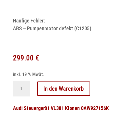
Häufige Fehler:
ABS – Pumpenmotor defekt (C1205)
299.00
€
inkl. 19 % MwSt.
Fiat
In den Warenkorb
ABS
Steuergerät
MK61
Audi Steuergerät VL381 Klonen 0AW927156K
Pumpenmotor
Reparatur