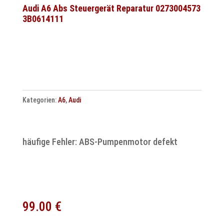
ATE
Audi A6 Abs Steuergerät Reparatur 0273004573
3B0614111
MK61
Steuergerät
Reparatur
Menge
Kategorien:
A6
,
Audi
häufige Fehler: ABS-Pumpenmotor defekt
99.00
€