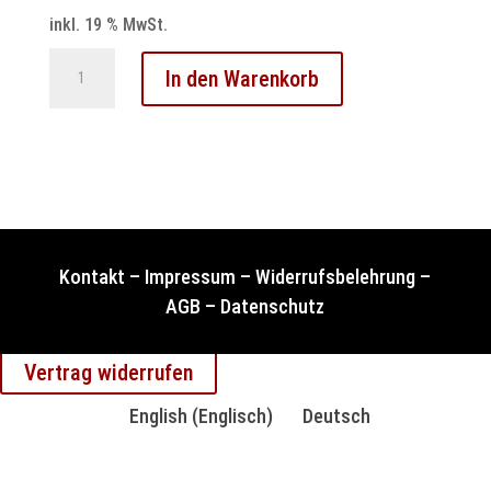
inkl. 19 % MwSt.
Audi
In den Warenkorb
A6
Abs
Steuergerät
Reparatur
0273004573
3B0614111
Menge
Kontakt
–
Impressum
–
Widerrufsbelehrung
–
AGB
–
Datenschutz
Vertrag widerrufen
English
(
Englisch
)
Deutsch