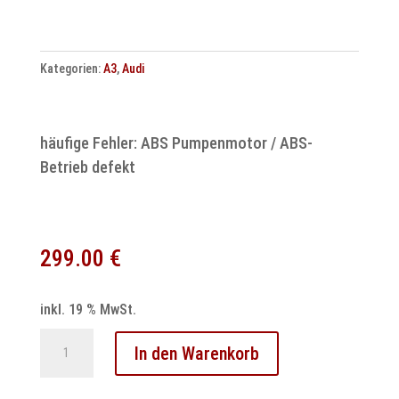
&
Datenübertragung
Kategorien:
A3
,
Audi
Menge
häufige Fehler: ABS Pumpenmotor / ABS-
Betrieb defekt
299.00
€
inkl. 19 % MwSt.
Audi
In den Warenkorb
A3
ABS