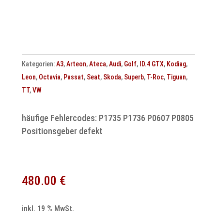
A6
&
A8
Menge
Kategorien:
A3
,
Arteon
,
Ateca
,
Audi
,
Golf
,
ID.4 GTX
,
Kodiag
,
Leon
,
Octavia
,
Passat
,
Seat
,
Skoda
,
Superb
,
T-Roc
,
Tiguan
,
TT
,
VW
häufige Fehlercodes: P1735 P1736 P0607 P0805
Positionsgeber defekt
480.00
€
inkl. 19 % MwSt.