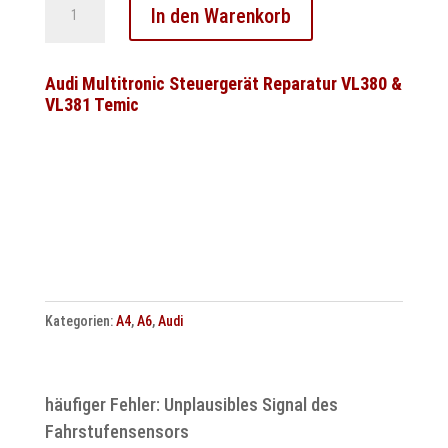
Audi
In den Warenkorb
ABS
ESP
Steuergerät
Audi Multitronic Steuergerät Reparatur VL380 &
VL381 Temic
Reparatur
Menge
Kategorien:
A4
,
A6
,
Audi
häufiger Fehler: Unplausibles Signal des
Fahrstufensensors