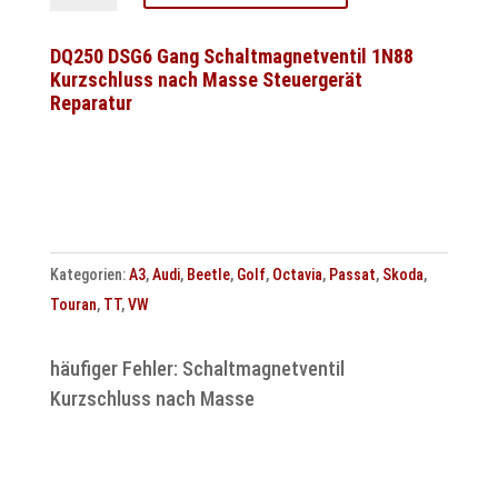
VL381
Klonen
DQ250 DSG6 Gang Schaltmagnetventil 1N88
Kurzschluss nach Masse Steuergerät
0AW927156K
Reparatur
Menge
Kategorien:
A3
,
Audi
,
Beetle
,
Golf
,
Octavia
,
Passat
,
Skoda
,
Touran
,
TT
,
VW
häufiger Fehler: Schaltmagnetventil
Kurzschluss nach Masse