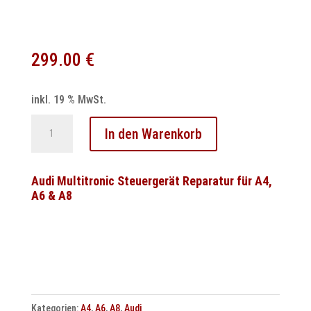
299.00
€
inkl. 19 % MwSt.
Audi
In den Warenkorb
Multitronic
Steuergerät
Reparatur
Audi Multitronic Steuergerät Reparatur für A4,
A6 & A8
VL380
&
VL381
Temic
Menge
Kategorien:
A4
,
A6
,
A8
,
Audi