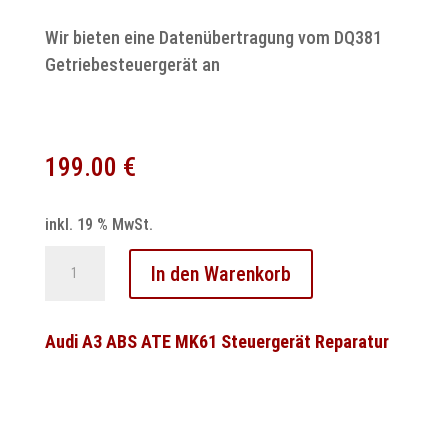
Wir bieten eine Datenübertragung vom DQ381
Getriebesteuergerät an
199.00
€
inkl. 19 % MwSt.
DSG
In den Warenkorb
7-
Gang
DQ381
Audi A3 ABS ATE MK61 Steuergerät Reparatur
0GC
Steuergerät
–
Programmierung