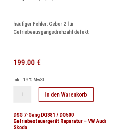
häufiger Fehler: Geber 2 für
Getriebeausgangsdrehzahl defekt
199.00
€
inkl. 19 % MwSt.
Audi
In den Warenkorb
Multitronic
Steuergerät
Reparatur
DSG 7-Gang DQ381 / DQ500
Getriebesteuergerät Reparatur – VW Audi
für
Skoda
A4,