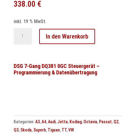
338.00
€
inkl. 19 % MwSt.
DQ250
In den Warenkorb
DSG6
Gang
Schaltmagnetventil
1N88
DSG 7-Gang DQ381 0GC Steuergerät –
Programmierung & Datenübertragung
Kurzschluss
nach
Masse
Steuergerät
Reparatur
Menge
Kategorien:
A3
,
A4
,
Audi
,
Jetta
,
Kodiag
,
Octavia
,
Passat
,
Q2
,
Q3
,
Skoda
,
Superb
,
Tiguan
,
TT
,
VW