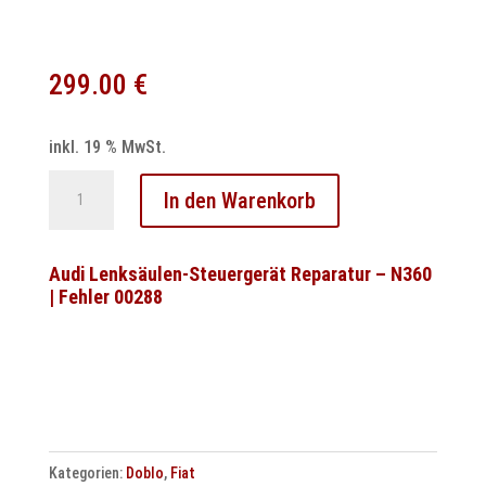
299.00
€
inkl. 19 % MwSt.
Audi
In den Warenkorb
S-
Tronic
7
Audi Lenksäulen-Steuergerät Reparatur – N360
| Fehler 00288
Gang
DSG
Getriebesteuergerät
DL504
OB5
Reparatur
Kategorien:
Doblo
,
Fiat
Menge