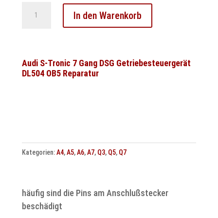
DSG
In den Warenkorb
7-
Gang
DQ381
/
Audi S-Tronic 7 Gang DSG Getriebesteuergerät
DL504 OB5 Reparatur
DQ500
Getriebesteuergerät
Reparatur
–
VW
Audi
Skoda
Kategorien:
A4
,
A5
,
A6
,
A7
,
Q3
,
Q5
,
Q7
Menge
häufig sind die Pins am Anschlußstecker
beschädigt