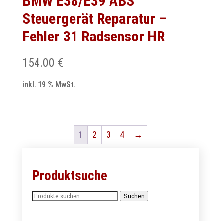
BMW E38/E39 ABS
Steuergerät Reparatur –
Fehler 31 Radsensor HR
154.00
€
inkl. 19 % MwSt.
1
2
3
4
→
Produktsuche
Suchen
Suchen
nach: