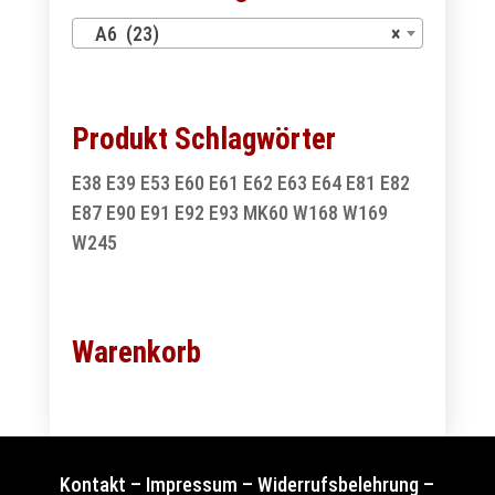
A6 (23)
×
Produkt Schlagwörter
E38
E39
E53
E60
E61
E62
E63
E64
E81
E82
E87
E90
E91
E92
E93
MK60
W168
W169
W245
Warenkorb
Kontakt
–
Impressum
–
Widerrufsbelehrung
–