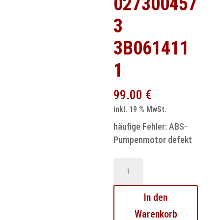
027300457
3
3B061411
1
99.00
€
inkl. 19 % MwSt.
häufige Fehler: ABS-
Pumpenmotor defekt
Audi
A6
Abs
In den
Steuergerät
Warenkorb
Reparatur