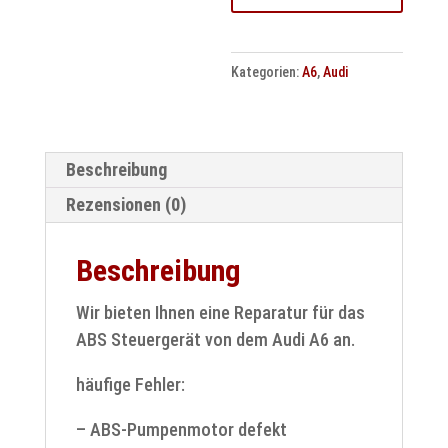
0273004573
3B0614111
Kategorien:
A6
,
Audi
Menge
Beschreibung
Rezensionen (0)
Beschreibung
Wir bieten Ihnen eine Reparatur für das
ABS Steuergerät von dem Audi A6 an.
häufige Fehler:
– ABS-Pumpenmotor defekt