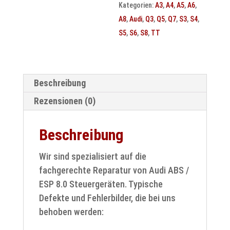
Kategorien:
A3
,
A4
,
A5
,
A6
,
Fehlercodes
A8
,
Audi
,
Q3
,
Q5
,
Q7
,
S3
,
S4
,
&
S5
,
S6
,
S8
,
TT
Instandsetzung
Menge
Beschreibung
Rezensionen (0)
Beschreibung
Wir sind spezialisiert auf die
fachgerechte Reparatur von Audi ABS /
ESP 8.0 Steuergeräten. Typische
Defekte und Fehlerbilder, die bei uns
behoben werden: