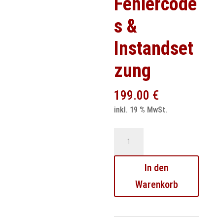
Fehlercode
s &
Instandset
zung
199.00
€
inkl. 19 % MwSt.
Audi
ABS
/
In den
ESP
Warenkorb
8.0
Steuergerät
Reparatur