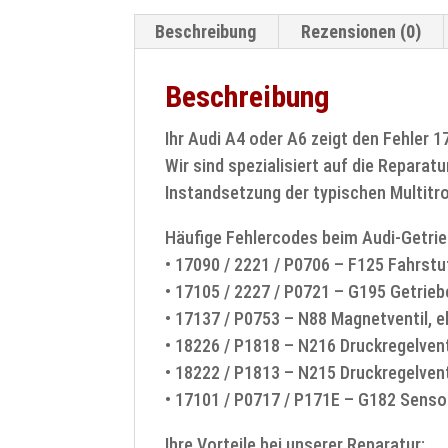
Beschreibung
Rezensionen (0)
Beschreibung
Ihr Audi A4 oder A6 zeigt den Fehler 
Wir sind spezialisiert auf die Reparat
Instandsetzung der typischen Multitro
Häufige Fehlercodes beim Audi-Getri
• 17090 / 2221 / P0706 – F125 Fahrstu
• 17105 / 2227 / P0721 – G195 Getrie
• 17137 / P0753 – N88 Magnetventil, e
• 18226 / P1818 – N216 Druckregelventi
• 18222 / P1813 – N215 Druckregelventi
• 17101 / P0717 / P171E – G182 Sensor
Ihre Vorteile bei unserer Reparatur: