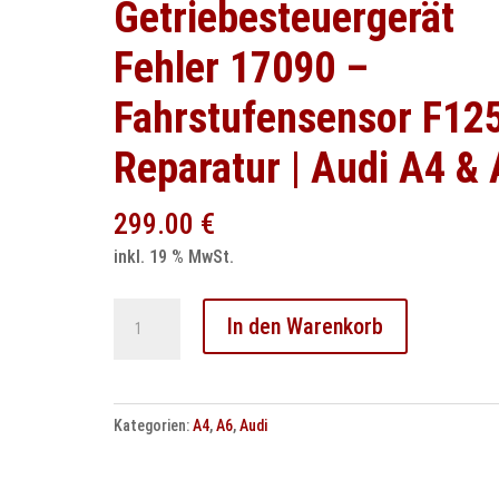
Getriebesteuergerät
Fehler 17090 –
Fahrstufensensor F12
Reparatur | Audi A4 &
299.00
€
inkl. 19 % MwSt.
Audi
In den Warenkorb
Getriebesteuergerät
Fehler
17090
Kategorien:
A4
,
A6
,
Audi
–
Fahrstufensensor
F125