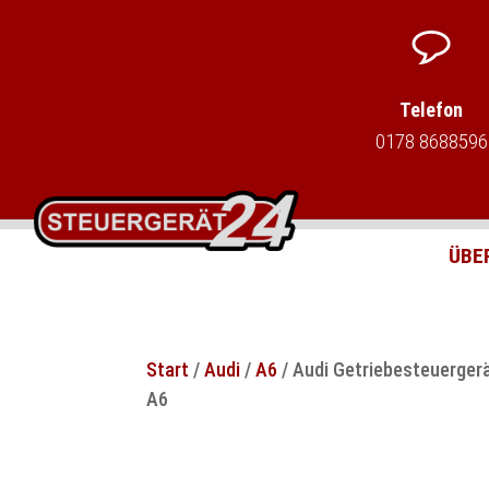
Telefon
0178 8688596
ÜBE
Start
/
Audi
/
A6
/ Audi Getriebesteuerger
A6