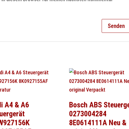
i A4 & A6
Bosch ABS Steuerg
uergerät
0273004284
W927156K
8E0614111A Neu &