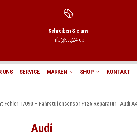
Schreiben Sie uns
info@stg24.de
R UNS
SERVICE
MARKEN
SHOP
KONTAKT
ät Fehler 17090 – Fahrstufensensor F125 Reparatur | Audi A
Audi