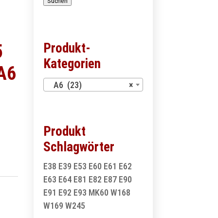
Suchen
Produkt-
5
Kategorien
 A6
A6 (23)
×
Produkt
Schlagwörter
E38
E39
E53
E60
E61
E62
E63
E64
E81
E82
E87
E90
E91
E92
E93
MK60
W168
W169
W245