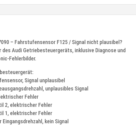
Reparatur
|
Audi
A4
&
17090 – Fahrstufensensor F125 / Signal nicht plausibel?
A6
ur des Audi Getriebesteuergeräts, inklusive Diagnose und
Menge
nic-Fehlerbilder.
ebesteuergerät:
fensensor, Signal unplausibel
beausgangsdrehzahl, unplausibles Signal
lektrischer Fehler
l 2, elektrischer Fehler
l 1, elektrischer Fehler
 Eingangsdrehzahl, kein Signal