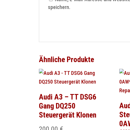
speichern.
Ähnliche Produkte
Audi A3 – TT DSG6
Aud
Gang DQ250
Ste
Steuergerät Klonen
0A
200.00
€