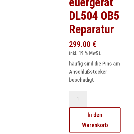
euergerät
DL504 OB5
Reparatur
299.00
€
inkl. 19 % MwSt.
häufig sind die Pins am
Anschlußstecker
beschädigt
Audi
S-
Tronic
In den
7
Warenkorb
Gang