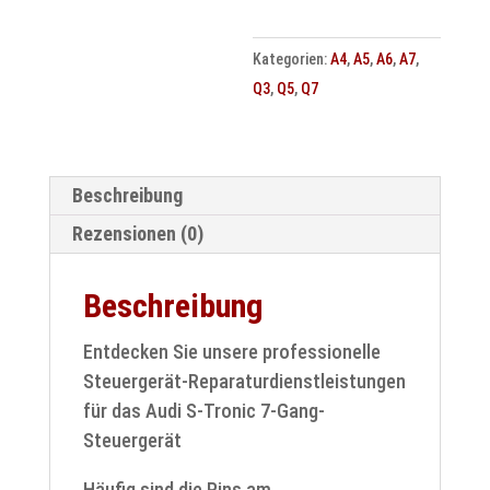
DSG
Getriebesteuergerät
Kategorien:
A4
,
A5
,
A6
,
A7
,
DL504
Q3
,
Q5
,
Q7
OB5
Reparatur
Menge
Beschreibung
Rezensionen (0)
Beschreibung
Entdecken Sie unsere professionelle
Steuergerät-Reparaturdienstleistungen
für das Audi S-Tronic 7-Gang-
Steuergerät
Häufig sind die Pins am