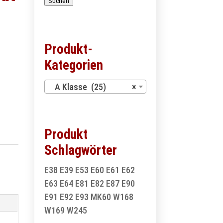
Suchen
Produkt-
Kategorien
A Klasse (25)
×
Produkt
Schlagwörter
E38
E39
E53
E60
E61
E62
E63
E64
E81
E82
E87
E90
E91
E92
E93
MK60
W168
W169
W245