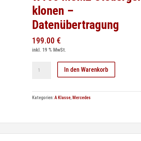
klonen –
Datenübertragung
199.00
€
inkl. 19 % MwSt.
Mercedes
In den Warenkorb
A-
Klasse
W168
Kategorien:
A Klasse
,
Mercedes
MSM2
Steuergerät
klonen
–
Datenübertragung