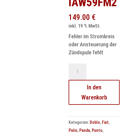
IAW59FM2
149.00
€
inkl. 19 % MwSt.
Fehler im Stromkreis
oder Ansteuerung der
Zündspule fehlt
Fiat
Motorsteuergerät
Reparatur
In den
IAW59FM2
Warenkorb
Menge
Kategorien:
Doblo
,
Fiat
,
Palio
,
Panda
,
Punto
,