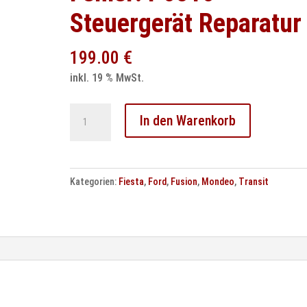
Steuergerät Reparatur
199.00
€
inkl. 19 % MwSt.
Ford
In den Warenkorb
Fiesta
Durashift
Fehler:
Kategorien:
Fiesta
,
Ford
,
Fusion
,
Mondeo
,
Transit
P0810
Steuergerät
Reparatur
Menge