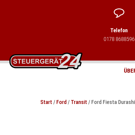
Telefon
0178 8688596
ÜBE
Start
/
Ford
/
Transit
/ Ford Fiesta Durash