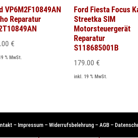
rd VP6M2F10849AN
Ford Fiesta Focus K
ho Reparatur
Streetka SIM
2T10849AN
Motorsteuergerät
Reparatur
.00
€
S118685001B
 19 % MwSt.
179.00
€
inkl. 19 % MwSt.
ntakt
–
Impressum
–
Widerrufsbelehrung
–
AGB
–
Datensch