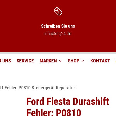
Schreiben Sie uns
info@stg24.de
R UNS
SERVICE
MARKEN
SHOP
KONTAKT
ift Fehler: P0810 Steuergerät Reparatur
Ford Fiesta Durashift
Fehler: P0810