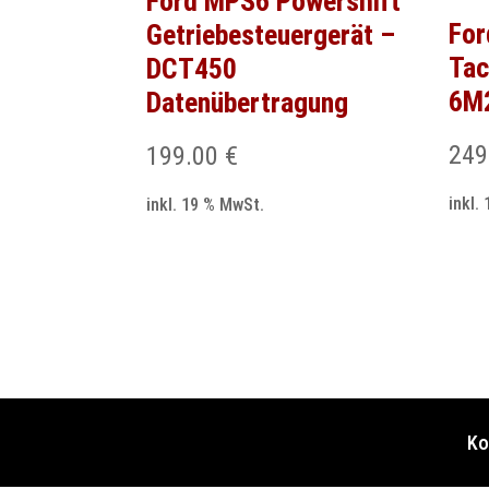
Ford MPS6 Powershift
Fo
Getriebesteuergerät –
Tac
DCT450
6M
Datenübertragung
249
199.00
€
inkl.
inkl. 19 % MwSt.
Ko