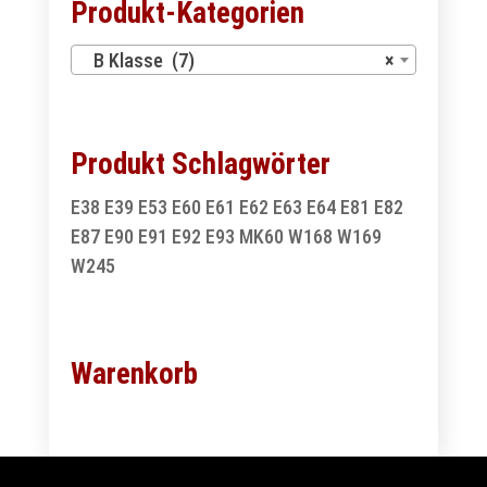
Produkt-Kategorien
B Klasse (7)
×
Produkt Schlagwörter
E38
E39
E53
E60
E61
E62
E63
E64
E81
E82
E87
E90
E91
E92
E93
MK60
W168
W169
W245
Warenkorb