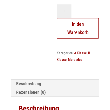
Mercedes
A
-
In den
B
Warenkorb
Klasse
W169
W245
Kategorien:
A Klasse
,
B
Drehzahlsensor
Klasse
,
Mercedes
defekt?
Steuergerät
Reparatur
Menge
Beschreibung
Rezensionen (0)
Beschreibung