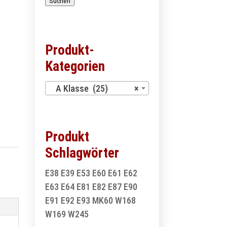
Suchen
Produkt-
Kategorien
A Klasse (25)
×
Produkt
Schlagwörter
E38
E39
E53
E60
E61
E62
E63
E64
E81
E82
E87
E90
E91
E92
E93
MK60
W168
W169
W245