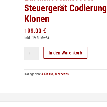
Steuergerät Codierung
Klonen
199.00
€
inkl. 19 % MwSt.
Mercedes
In den Warenkorb
A
Klasse
Luftmassenmesser
Kategorien:
A Klasse
,
Mercedes
Steuergerät
Codierung
Klonen
Menge