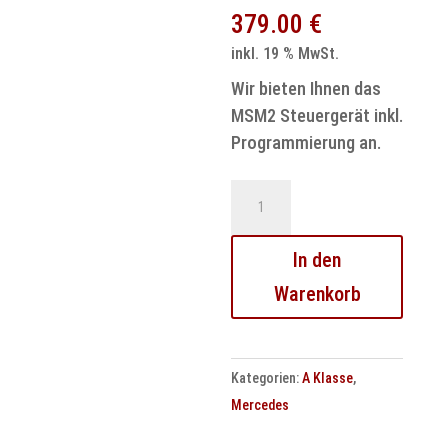
379.00
€
inkl. 19 % MwSt.
Wir bieten Ihnen das
MSM2 Steuergerät inkl.
Programmierung an.
Mercedes
A-
Klasse
In den
W168
Warenkorb
MSM2
Steuergerät
–
Kategorien:
A Klasse
,
programmiert
Mercedes
&
getestet