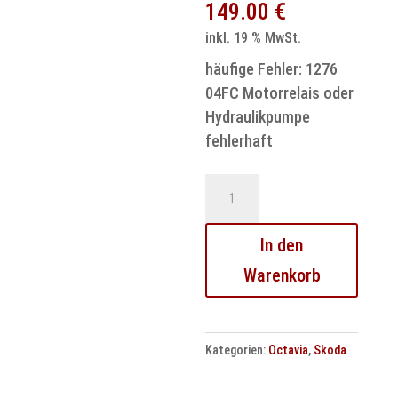
149.00
€
inkl. 19 % MwSt.
häufige Fehler: 1276
04FC Motorrelais oder
Hydraulikpumpe
fehlerhaft
Skoda
ABS
MK20
In den
ABS
Warenkorb
Steuergerät
Reparatur
Menge
Kategorien:
Octavia
,
Skoda