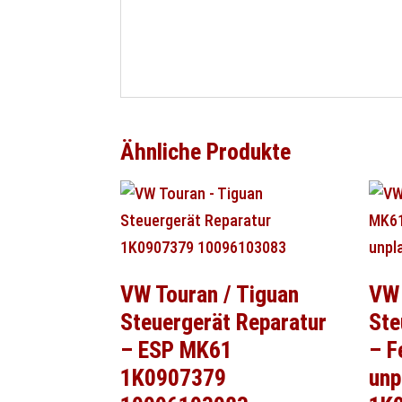
Ähnliche Produkte
VW Touran / Tiguan
VW
Steuergerät Reparatur
Ste
– ESP MK61
– F
1K0907379
unp