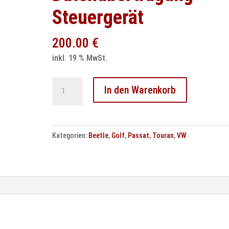
Steuergerät
200.00
€
inkl. 19 % MwSt.
VW
In den Warenkorb
DSG6
Gang
DQ250
Kategorien:
Beetle
,
Golf
,
Passat
,
Touran
,
VW
Datenübertragung
Steuergerät
Menge