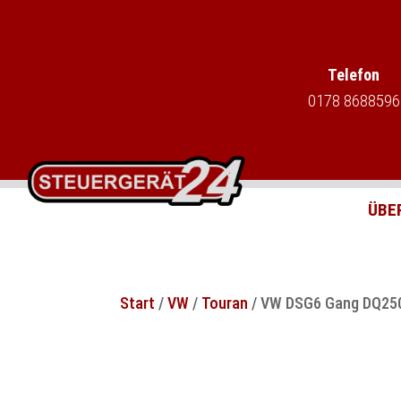
Telefon
0178 8688596
ÜBE
Start
/
VW
/
Touran
/ VW DSG6 Gang DQ250