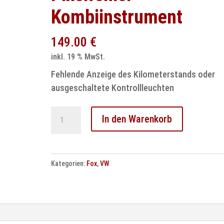
Kombiinstrument
149.00
€
inkl. 19 % MwSt.
Fehlende Anzeige des Kilometerstands oder
ausgeschaltete Kontrollleuchten
VW
In den Warenkorb
Fox
Tacho
Reparatur
Kategorien:
Fox
,
VW
Pixelfehler
Kombiinstrument
Menge