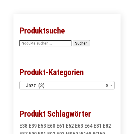
Produktsuche
Suchen
Suchen
nach:
Produkt-Kategorien
Jazz (3)
×
Produkt Schlagwörter
E38
E39
E53
E60
E61
E62
E63
E64
E81
E82
E87
E90
E91
E92
E93
MK60
W168
W169