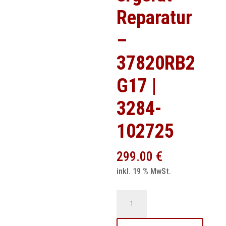
Reparatur
–
37820RB2
G17 |
3284-
102725
299.00
€
inkl. 19 % MwSt.
Honda
Jazz
Motorsteuergerät