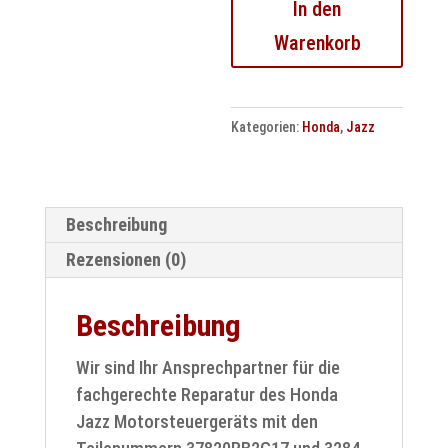
In den
Reparatur
Warenkorb
–
37820RB2G17
|
Kategorien:
Honda
,
Jazz
3284-
102725
Menge
Beschreibung
Rezensionen (0)
Beschreibung
Wir sind Ihr Ansprechpartner für die
fachgerechte Reparatur des Honda
Jazz Motorsteuergeräts mit den