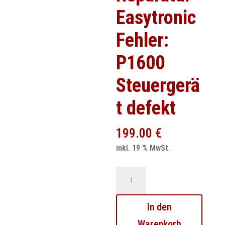
Easytronic
Fehler:
P1600
Steuergerä
t defekt
199.00
€
inkl. 19 % MwSt.
Opel
Getriebesteuergerät
Reparatur
In den
Easytronic
Warenkorb