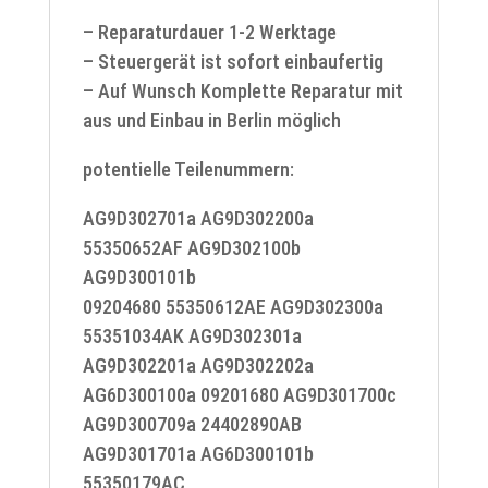
– Reparaturdauer 1-2 Werktage
– Steuergerät ist sofort einbaufertig
– Auf Wunsch Komplette Reparatur mit
aus und Einbau in Berlin möglich
potentielle Teilenummern:
AG9D302701a AG9D302200a
55350652AF AG9D302100b
AG9D300101b
09204680 55350612AE AG9D302300a
55351034AK AG9D302301a
AG9D302201a AG9D302202a
AG6D300100a 09201680 AG9D301700c
AG9D300709a 24402890AB
AG9D301701a AG6D300101b
55350179AC