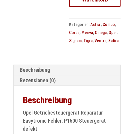
Fehler:
P1600
Steuergerät
Kategorien:
Astra
,
Combo
,
defekt
Corsa
,
Meriva
,
Omega
,
Opel
,
Menge
Signum
,
Tigra
,
Vectra
,
Zafira
Beschreibung
Rezensionen (0)
Beschreibung
Opel Getriebesteuergerät Reparatur
Easytronic Fehler: P1600 Steuergerät
defekt