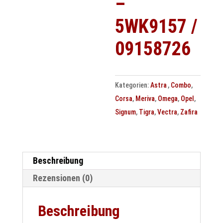
–
5WK9157 /
09158726
Kategorien:
Astra
,
Combo
,
Corsa
,
Meriva
,
Omega
,
Opel
,
Signum
,
Tigra
,
Vectra
,
Zafira
Beschreibung
Rezensionen (0)
Beschreibung