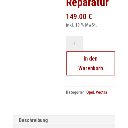
Reparatur
149.00
€
inkl. 19 % MwSt.
Opel
Corsa
D
In den
Tacho
Warenkorb
/
Kombiinstrument
Reparatur
Kategorien:
Opel
,
Vectra
Menge
Beschreibung