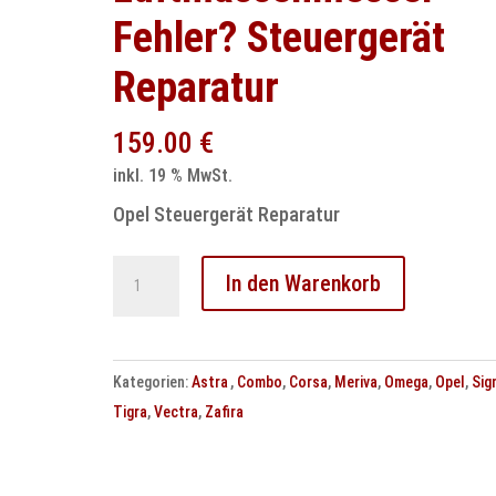
Fehler? Steuergerät
Reparatur
159.00
€
inkl. 19 % MwSt.
Opel Steuergerät Reparatur
Opel
In den Warenkorb
P0100
Luftmassenmesser
Fehler?
Kategorien:
Astra
,
Combo
,
Corsa
,
Meriva
,
Omega
,
Opel
,
Sig
Steuergerät
Tigra
,
Vectra
,
Zafira
Reparatur
Menge