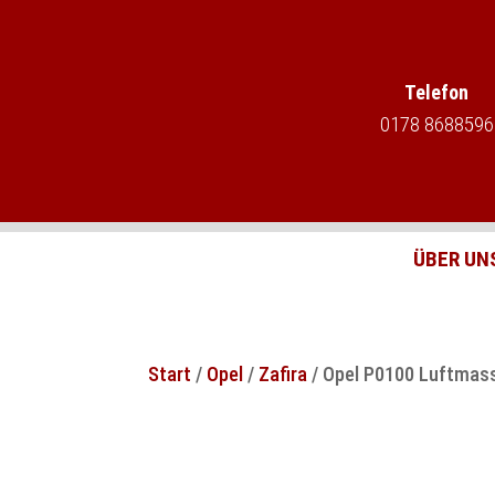
Telefon
0178 8688596
ÜBER UN
Start
/
Opel
/
Zafira
/ Opel P0100 Luftmas