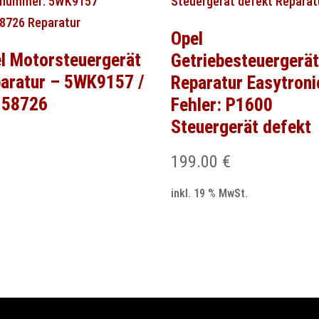
Opel
l Motorsteuergerät
Getriebesteuergerä
aratur – 5WK9157 /
Reparatur Easytroni
158726
Fehler: P1600
Steuergerät defekt
199.00
€
inkl. 19 % MwSt.