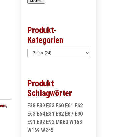
Suchen
Produkt-
Kategorien
Produkt
Schlagwörter
E38
E39
E53
E60
E61
E62
num
,
E63
E64
E81
E82
E87
E90
E91
E92
E93
MK60
W168
W169
W245