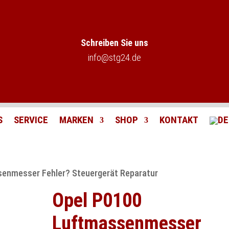
Schreiben Sie uns
info@stg24.de
S
SERVICE
MARKEN
SHOP
KONTAKT
senmesser Fehler? Steuergerät Reparatur
Opel P0100
Luftmassenmesser